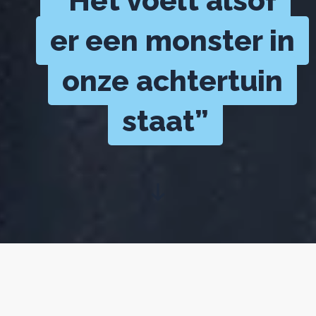
“Het voelt alsof
er een monster in
onze achtertuin
staat”
"Het was de donderdag voor
Sinterklaas. Ik werkte thuis vanwege