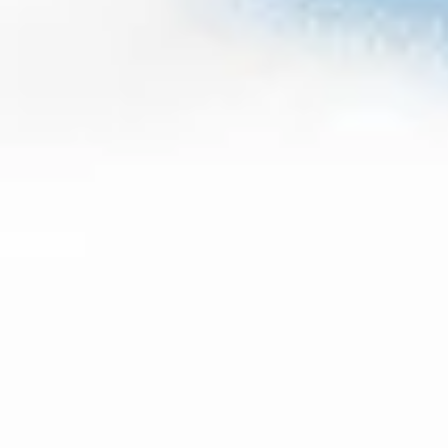
Veelgestelde vragen
Feiten & Cijfers
Tata Steel livestream
De buren van Tata Steel
Nieuwsbrief
Teken de petitie
Doneer nu
Doe mee aan de massaclaim