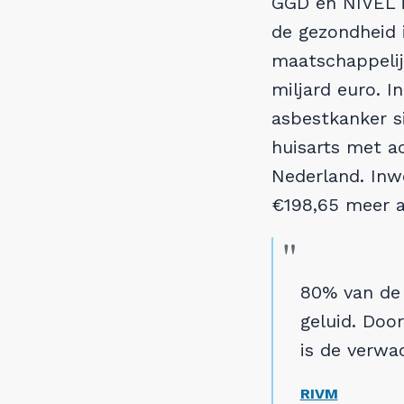
GGD en NIVEL i
Veelgestelde vragen
de gezondheid i
maatschappelijk
Feiten & Cijfers
miljard euro. I
asbestkanker s
Tata Steel livestream
huisarts met a
Nederland. Inwo
De buren van Tata Steel
€198,65 meer a
Nieuwsbrief
Teken de petitie
80% van de 
geluid. Door
Doneer nu
is de verwa
Doe mee aan de massaclaim
RIVM