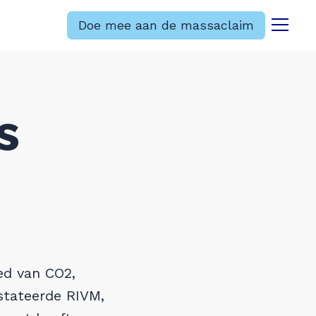
Doe mee aan de massaclaim
Menu
s
ed van CO2,
stateerde RIVM,