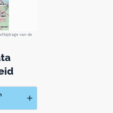
tofbijdrage van de
ata
eid
n