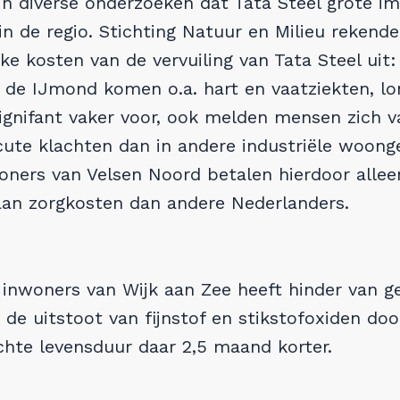
n diverse onderzoeken dat Tata Steel grote i
n de regio. Stichting Natuur en Milieu rekende
e kosten van de vervuiling van Tata Steel uit: ja
n de IJmond komen o.a. hart en vaatziekten, l
ignifant vaker voor, ook melden mensen zich va
cute klachten dan in andere industriële woong
ners van Velsen Noord betalen hierdoor alleen 
an zorgkosten dan andere Nederlanders.
inwoners van Wijk aan Zee heeft hinder van ge
 de uitstoot van fijnstof en stikstofoxiden doo
chte levensduur daar 2,5 maand korter.