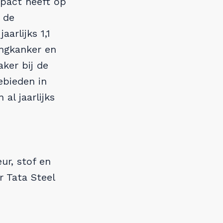
mpact heeft op
 de
arlijks 1,1
ongkanker en
ker bij de
ebieden in
al jaarlijks
ur, stof en
r Tata Steel