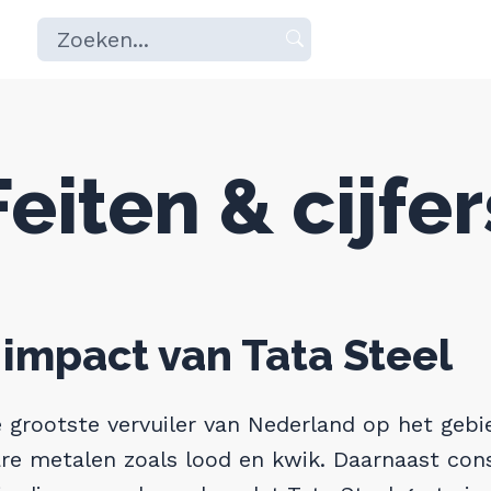
Zoeken
Druk
naar:
op
enter
om
Feiten & cijfer
te
zoeken
of
escape
om
 impact van Tata Steel
te
annuleren
e grootste vervuiler van Nederland op het gebi
are metalen zoals lood en kwik. Daarnaast con