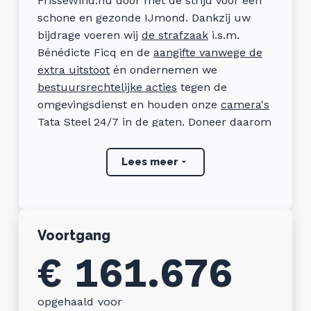
FrisseWind.nu door met de strijd voor een
schone en gezonde IJmond. Dankzij uw
bijdrage voeren wij
de strafzaak
i.s.m.
Bénédicte Ficq en de
aangifte vanwege de
extra uitstoot
én ondernemen we
bestuursrechtelijke acties
tegen de
omgevingsdienst en houden onze
camera's
Tata Steel 24/7 in de gaten. Doneer daarom
direct: uw bijdrage is nu nog urgenter!
Lees meer
Direct overschrijven kan ook:
Stichting Frisse Wind Nu, IBAN:
NL23BUNQ2055700863, BIC:
BUNQNL2AXXX
Voortgang
€ 161.676
Frisse Wind.nu heeft een ANBI-status en
donaties zijn aftrekbaar.
opgehaald voor