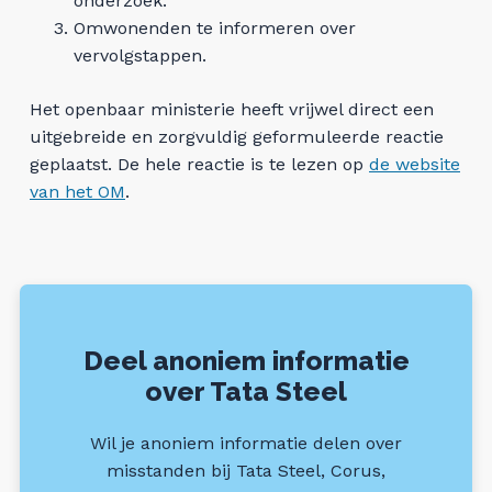
onderzoek.
Omwonenden te informeren over
Veelgestelde vragen
vervolgstappen.
Feiten & Cijfers
Het openbaar ministerie heeft vrijwel direct een
uitgebreide en zorgvuldig geformuleerde reactie
Tata Steel livestream
geplaatst. De hele reactie is te lezen op
de website
van het OM
.
De buren van Tata Steel
Nieuwsbrief
Teken de petitie
Deel anoniem informatie
over Tata Steel
Doneer nu
Wil je anoniem informatie delen over
Doe mee aan de massaclaim
misstanden bij Tata Steel, Corus,