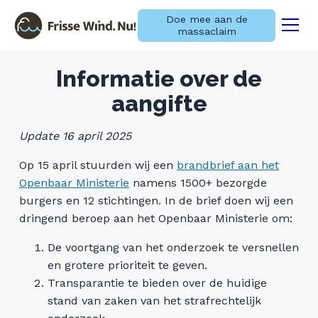
Doe mee aan de
massaclaim
Menu
Naar navigatie springen
Naar de inhoud
Informatie over de
×
aangifte
Zoeken
Update 16 april 2025
naar:
Laatste nieuws
Op 15 april stuurden wij een
brandbrief aan het
Openbaar Ministerie
namens 1500+ bezorgde
Informatie over de
burgers en 12 stichtingen. In de brief doen wij een
dringend beroep aan het Openbaar Ministerie om:
massaschadeclaim
De voortgang van het onderzoek te versnellen
Informatie over de aangifte
en grotere prioriteit te geven.
Transparantie te bieden over de huidige
Over ons
stand van zaken van het strafrechtelijk