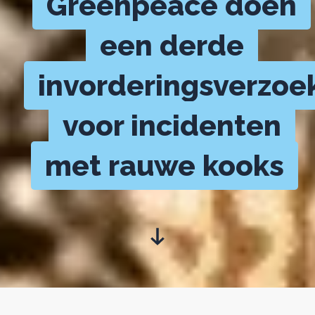
Greenpeace doen
een derde
invorderingsverzoe
voor incidenten
met rauwe kooks