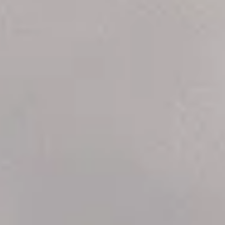
Veelgestelde vragen
Feiten & Cijfers
Tata Steel livestream
De buren van Tata Steel
Nieuwsbrief
Teken de petitie
Doneer nu
Doe mee aan de massaclaim