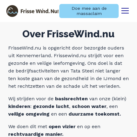
Doe mee aan de
massaclaim
Menu
Naar navigatie springen
Naar de inhoud
Over FrisseWind.nu
×
FrisseWind.nu is opgericht door bezorgde ouders
uit Kennemerland. Frissewind.nu strijdt voor een
Zoeken
gezonde en veilige leefomgeving. Ons doel is dat
naar:
Laatste nieuws
de bedrijfsactiviteiten van Tata Steel niet langer
ten koste gaan van de gezondheid in de IJmond en
Informatie over de
het rechtzetten van de schade uit het verleden.
massaschadeclaim
Wij strijden voor de
basisrechten
van onze (klein)
kinderen
:
gezonde lucht
,
schoon water
, een
Informatie over de aangifte
veilige omgeving
en een
duurzame toekomst.
We doen dit met
open vizier
en op een
Over ons
rechtvaardige manier.