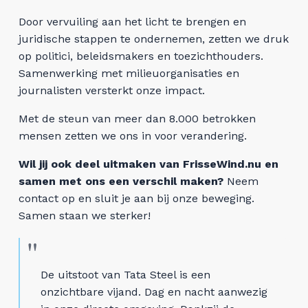
Veelgestelde vragen
Door vervuiling aan het licht te brengen en
juridische stappen te ondernemen, zetten we druk
op politici, beleidsmakers en toezichthouders.
Feiten & Cijfers
Samenwerking met milieuorganisaties en
journalisten versterkt onze impact.
Tata Steel livestream
Met de steun van meer dan 8.000 betrokken
De buren van Tata Steel
mensen zetten we ons in voor verandering.
Wil jij ook deel uitmaken van FrisseWind.nu en
Nieuwsbrief
samen met ons een verschil maken?
Neem
contact op en sluit je aan bij onze beweging.
Teken de petitie
Samen staan we sterker!
Doneer nu
De uitstoot van Tata Steel is een
Doe mee aan de massaclaim
onzichtbare vijand. Dag en nacht aanwezig