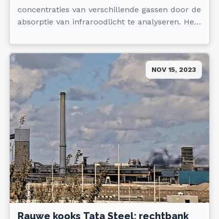
concentraties van verschillende gassen door de
absorptie van infraroodlicht te analyseren. Het
geeft ons inzicht in de chemische
samenstelling van gassen in de lucht of
emissies in open omgevingen. Hiermee kunnen
NOV 15, 2023
we o.a. lekkages, incidenten en 'normale'
emissies analyseren. Bij daglicht én in het
donker.
Rauwe kooks Tata Steel: rechtbank