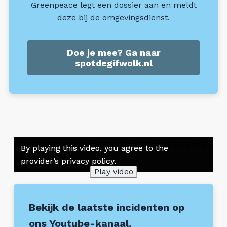
Greenpeace legt een dossier aan en meldt
deze bij de omgevingsdienst.
Doe je mee? Ga naar
spotdegifwolk.nl
Voorbeelden van zichtbare incidenten bij Tata
By playing this video, you agree to the
By playing this video, you agree to the
By playing this video, you agree to the
By playing this video, you agree to the
By playing this video, you agree to the
By playing this video, you agree to the
Steel:
provider’s privacy policy.
provider’s privacy policy.
provider’s privacy policy.
provider’s privacy policy.
provider’s privacy policy.
provider’s privacy policy.
Play video
Play video
Play video
Play video
Play video
Play video
Bekijk de laatste incidenten op
ons Youtube-kanaal.