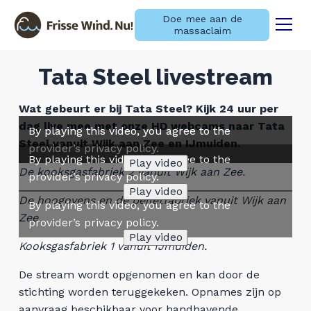
Doe mee aan de
massaclaim
Menu
Naar navigatie springen
Naar de inhoud
Tata Steel livestream
×
Wat gebeurt er bij Tata Steel? Kijk 24 uur per
dag live mee met onze HD webcams naar Tata
Zoeken
By playing this video, you agree to the
By playing this video, you agree to the
Steel vanuit Wijk aan Zee en IJmuiden.
provider’s privacy policy.
provider’s privacy policy.
naar:
Laatste nieuws
By playing this video, you agree to the
Play video
Play video
De kooksgasfabriek 2 vanuit Wijk aan Zee.
provider’s privacy policy.
Play video
Informatie over de
De hoogovens en de pelletfabriek vanuit Wijk aan
By playing this video, you agree to the
massaschadeclaim
Zee
provider’s privacy policy.
Play video
Kooksgasfabriek 1 vanuit IJmuiden.
Informatie over de aangifte
De stream wordt opgenomen en kan door de
stichting worden teruggekeken. Opnames zijn op
Over ons
aanvraag beschikbaar voor handhavende