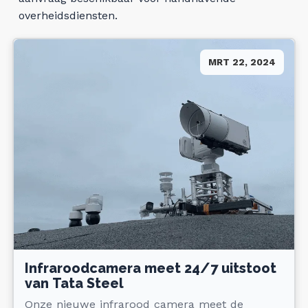
overheidsdiensten.
Veelgestelde vragen
Feiten & Cijfers
MRT 22, 2024
Tata Steel livestream
De buren van Tata Steel
Nieuwsbrief
Teken de petitie
Doneer nu
Infraroodcamera meet 24/7 uitstoot
van Tata Steel
Doe mee aan de massaclaim
Onze nieuwe infrarood camera meet de