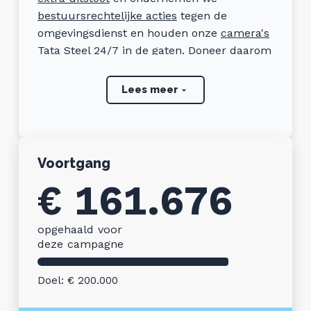
bestuursrechtelijke acties
tegen de
omgevingsdienst en houden onze
camera's
Tata Steel 24/7 in de gaten. Doneer daarom
direct: uw bijdrage is nu nog urgenter!
Lees meer
Direct overschrijven kan ook:
Stichting Frisse Wind Nu, IBAN:
NL23BUNQ2055700863, BIC:
BUNQNL2AXXX
Voortgang
€ 161.676
Frisse Wind.nu heeft een ANBI-status en
donaties zijn aftrekbaar.
opgehaald voor
deze campagne
Doel: € 200.000