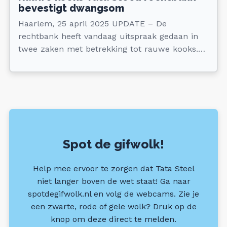
bevestigt dwangsom
Haarlem, 25 april 2025 UPDATE – De
rechtbank heeft vandaag uitspraak gedaan in
twee zaken met betrekking tot rauwe kooks.
Het beroep van Tata Steel tegen last onder
dwangsom 3 (LOD3) is ongegrond verklaard.
Ook het beroep van Tata Steel tegen de
afwijzing van de omgevingsvergunning om
rauwe kooks toe te staan is ongegrond
verklaard.
Spot de gifwolk!
Help mee ervoor te zorgen dat Tata Steel
niet langer boven de wet staat! Ga naar
spotdegifwolk.nl en volg de webcams. Zie je
een zwarte, rode of gele wolk? Druk op de
knop om deze direct te melden.