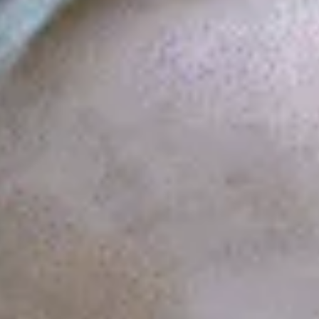
Veelgestelde vragen
Feiten & Cijfers
Tata Steel livestream
De buren van Tata Steel
Nieuwsbrief
Teken de petitie
Doneer nu
Doe mee aan de massaclaim