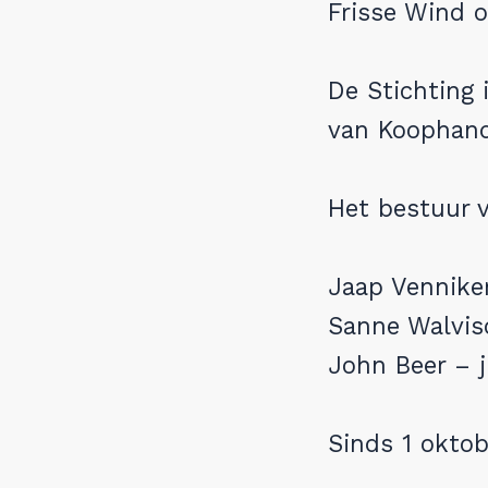
Frisse Wind 
Veelgestelde vragen
De Stichting 
Feiten & Cijfers
van Koophand
Tata Steel livestream
Het bestuur v
De buren van Tata Steel
Nieuwsbrief
Jaap Venniker
Sanne Walvisc
Teken de petitie
John Beer – j
Doneer nu
Sinds 1 oktob
Doe mee aan de massaclaim