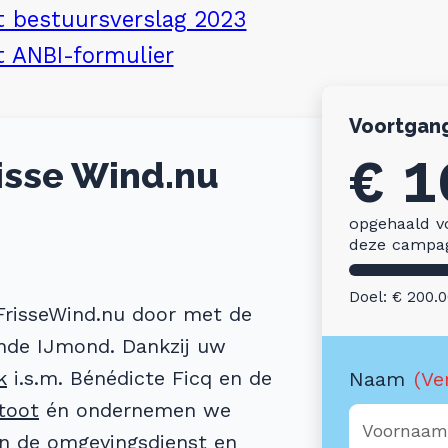
 bestuursverslag 2023
 ANBI-formulier
Voortgan
€ 1
isse Wind.nu
opgehaald v
deze campa
Doel: € 200.
FrisseWind.nu door met de
onde IJmond. Dankzij uw
k
i.s.m. Bénédicte Ficq en de
Naam
(Ve
toot
én ondernemen we
Voornaa
n de omgevingsdienst en