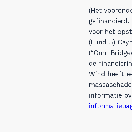
(Het voorond
gefinancierd.
voor het ops
(Fund 5) Cay
(“OmniBridgew
de financieri
Wind heeft ee
massaschadec
informatie ov
informatiepa