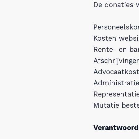
De donaties 
Personeelsko
Kosten websi
Rente- en ba
Afschrijving
Advocaatkost
Administrati
Representati
Mutatie best
Verantwoordi