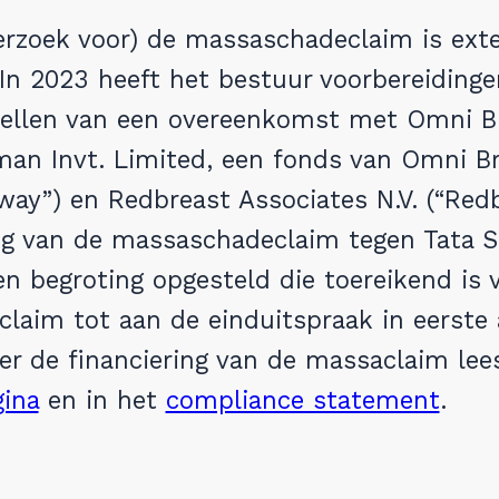
erzoek voor) de massaschadeclaim is ext
 In 2023 heeft het bestuur voorbereidinge
tellen van een overeenkomst met Omni B
man Invt. Limited, een fonds van Omni Br
ay”) en Redbreast Associates N.V. (“Redb
ng van de massaschadeclaim tegen Tata St
n begroting opgesteld die toereikend is 
laim tot aan de einduitspraak in eerste 
er de financiering van de massaclaim le
gina
en in het
compliance statement
.