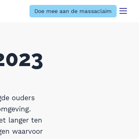
Doe mee aan de massaclaim
Menu
2023
rgde ouders
omgeving.
et langer ten
gen waarvoor