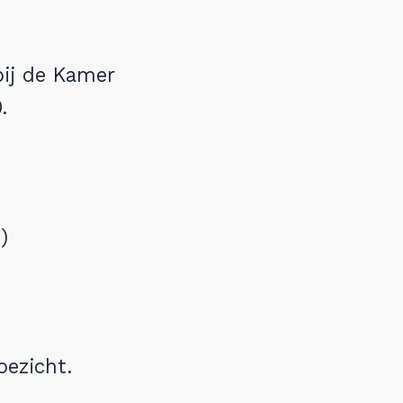
bij de Kamer
.
)
oezicht.