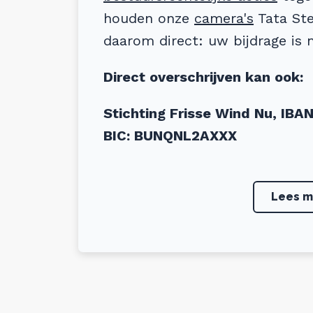
houden onze
camera's
Tata Ste
daarom direct: uw bijdrage is 
Direct overschrijven kan ook:
Stichting Frisse Wind Nu, IB
BIC: BUNQNL2AXXX
Frisse Wind.nu heeft een ANBI-
aftrekbaar.
Lees m