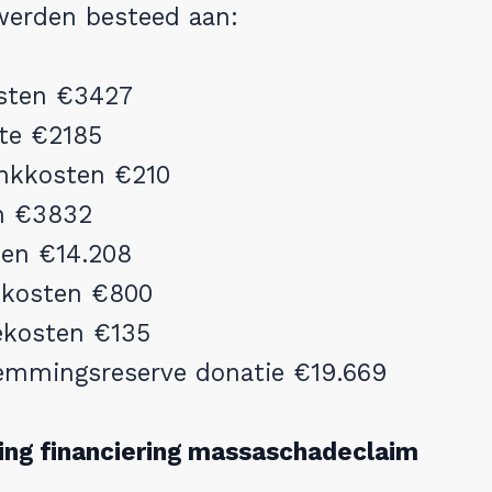
werden besteed aan:
sten €3427
te €2185
nkkosten €210
en €3832
en €14.208
ekosten €800
ekosten €135
emmingsreserve donatie €19.669
ng financiering massaschadeclaim