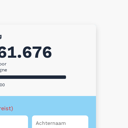
g
61.676
oor
gne
000
reist)
m
Achternaam