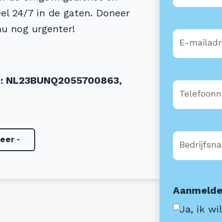
el 24/7 in de gaten. Doneer
nu nog urgenter!
E-mailad
AN: NL23BUNQ2055700863,
Telefoon
status en donaties zijn
eer
Bedrijfsn
Aanmelden
Ja, ik w