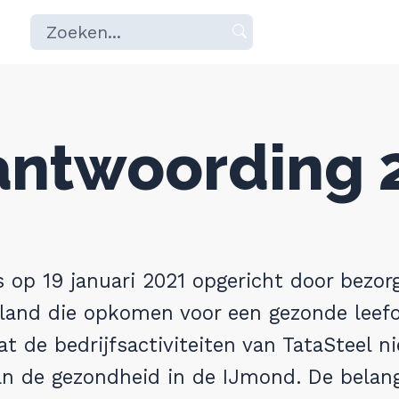
Zoeken
Druk
naar:
op
enter
om
antwoording 
te
zoeken
of
escape
om
s op 19 januari 2021 opgericht door bezo
te
land die opkomen voor een gezonde leef
annuleren
at de bedrijfsactiviteiten van TataSteel ni
an de gezondheid in de IJmond. De belan