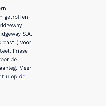
ern
n getroffen
ridgeway
idgeway S.A.
reast”) voor
eel. Frisse
voor de
aanleg. Meer
est u op
de