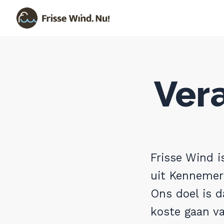
Naar navigatie springen
Naar de inhoud
×
Ver
Zoeken
naar:
Laatste nieuws
Informatie over de
massaschadeclaim
Frisse Wind i
uit Kennemer
Informatie over de aangifte
Ons doel is d
koste gaan v
Over ons