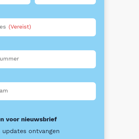
res
(Vereist)
nummer
aam
 voor nieuwsbrief
il updates ontvangen