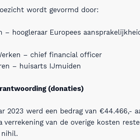
toezicht wordt gevormd door:
 – hoogleraar Europees aansprakelijkhei
erken – chief financial officer
ren – huisarts IJmuiden
erantwoording (donaties)
aar 2023 werd een bedrag van €44.466,- a
 verrekening van de overige kosten rest
nihil.