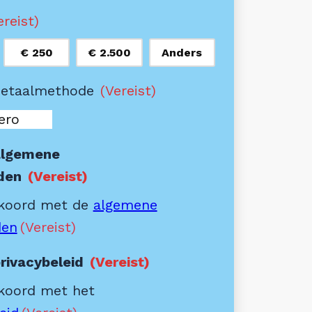
ereist)
€ 250
€ 2.500
Anders
betaalmethode
(Vereist)
algemene
den
(Vereist)
kkoord met de
algemene
den
(Vereist)
rivacybeleid
(Vereist)
kkoord met het