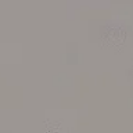
Veelgestelde vragen
Feiten & Cijfers
Tata Steel livestream
De buren van Tata Steel
Nieuwsbrief
Teken de petitie
Doneer nu
Doe mee aan de massaclaim