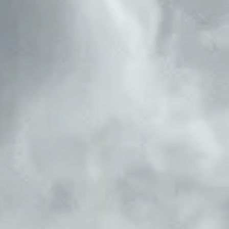
Veelgestelde vragen
Feiten & Cijfers
Tata Steel livestream
De buren van Tata Steel
Nieuwsbrief
Teken de petitie
Doneer nu
Doe mee aan de massaclaim