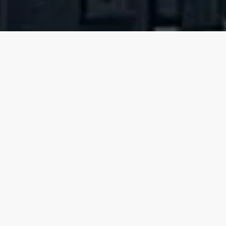
7 oktober 2022
Donderdag 6 oktober 2022 presenteerde
dagblad Trouw in Amsterdam de veertiende
Duurzame 100.
Frissewind.nu is op de tweede
plek terecht gekomen, tussen
Caring Farmers
en
Stop Ecocide
. Ook onze collega’s van
dorpsraad Wijk aan Zee
scoorden hoog: op
nummer 16.
Het is de eerste keer dat wij vermeld worden op
deze prestigieuze lijst van duurzame
burgerinitiatieven. We nemen onze hoed af voor de
hele lijst en willen deze eer graag delen met alle