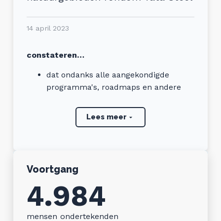
14 april 2023
constateren…
dat ondanks alle aangekondigde
programma's, roadmaps en andere
maatregelen door Tata Steel en/of de
Provincie Noord Holland
Lees meer
wij dagelijks hinder en schade oplopen
door het stof, de stank en het kabaal
van de staalindustrie
het melden van deze hinder en
Voortgang
schade nauwelijks effect heeft of tot
4.984
directe verbetering leidt
onze gezondheid hierdoor
aantoonbaar gevaar loopt
mensen ondertekenden