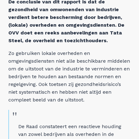
De conclusie van dit rapport is dat de
Veelgestelde vragen
gezondheid van omwonenden van industrie
verdient betere bescherming door bedrijven,
(lokale) overheden en omgevingsdiensten. De
Feiten & Cijfers
OVV doet een reeks aanbevelingen aan Tata
Steel, de overheid en toezichthouders.
Tata Steel livestream
Zo gebruiken lokale overheden en
omgevingsdiensten niet alle beschikbare middelen
De buren van Tata Steel
om de uitstoot van de industrie te verminderen en
bedrijven te houden aan bestaande normen en
Nieuwsbrief
regelgeving. Ook toetsen zij gezondheidsrisico’s
niet systematisch en hebben niet altijd een
Teken de petitie
compleet beeld van de uitstoot.
Doneer nu
De Raad constateert een reactieve houding
Doe mee aan de massaclaim
van zowel bedrijven als overheden in de