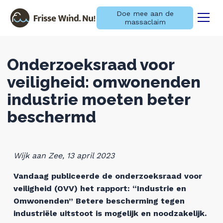
Doe mee aan de
massaclaim
Menu
Naar navigatie springen
Naar de inhoud
×
Onderzoeksraad voor
veiligheid: omwonenden
Zoeken
industrie moeten beter
naar:
Laatste nieuws
beschermd
Informatie over de
massaschadeclaim
Wijk aan Zee, 13 april 2023
Vandaag publiceerde de onderzoeksraad voor
Informatie over de aangifte
veiligheid (OVV) het rapport: “Industrie en
Omwonenden” Betere bescherming tegen
Over ons
industriële uitstoot is mogelijk en noodzakelijk.